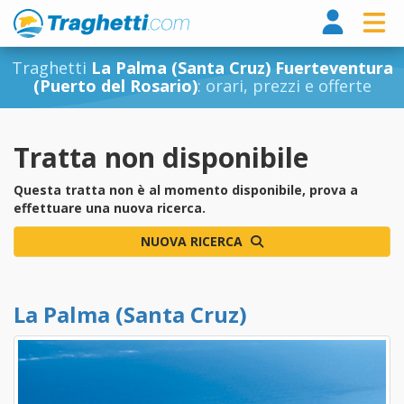
Tragh
Traghetti
La Palma (Santa Cruz) Fuerteventura
(Puerto del Rosario)
: orari, prezzi e offerte
Tratta non disponibile
Questa tratta non è al momento disponibile, prova a
effettuare una nuova ricerca.
NUOVA RICERCA
La Palma (Santa Cruz)