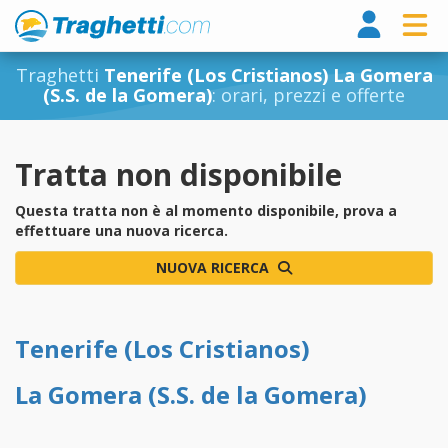
Tragh
Traghetti
Tenerife (Los Cristianos) La Gomera
(S.S. de la Gomera)
: orari, prezzi e offerte
Tratta non disponibile
Questa tratta non è al momento disponibile, prova a
effettuare una nuova ricerca.
NUOVA RICERCA
Tenerife (Los Cristianos)
La Gomera (S.S. de la Gomera)