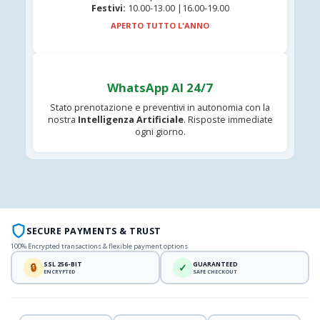
Festivi:
10.00-13.00 |16.00-19.00
APERTO TUTTO L'ANNO
WhatsApp AI 24/7
Stato prenotazione e preventivi in autonomia con la
nostra
Intelligenza Artificiale
. Risposte immediate
ogni giorno.
SECURE PAYMENTS & TRUST
100% Encrypted transactions & flexible payment options
SSL 256-BIT
GUARANTEED
🔒
✓
ENCRYPTED
SAFE CHECKOUT