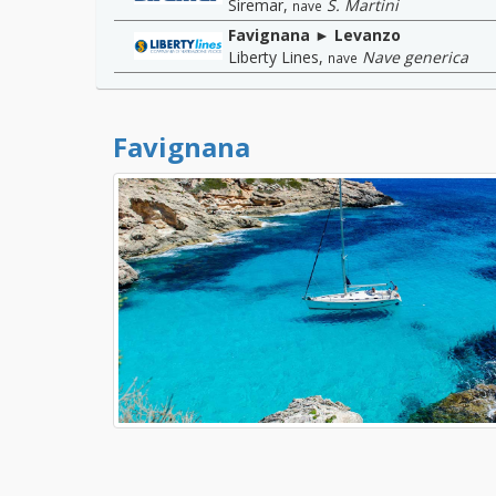
Siremar
,
S. Martini
nave
Favignana ► Levanzo
Liberty Lines
,
Nave generica
nave
Favignana