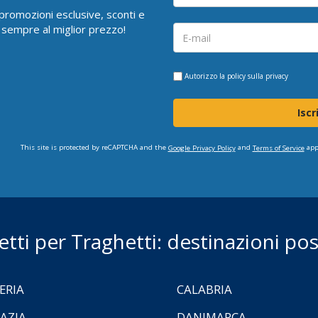
i promozioni esclusive, sconti e
 sempre al miglior prezzo!
Autorizzo la
policy sulla privacy
Iscr
This site is protected by reCAPTCHA and the
and
app
Google Privacy Policy
Terms of Service
ietti per Traghetti: destinazioni poss
ERIA
CALABRIA
AZIA
DANIMARCA