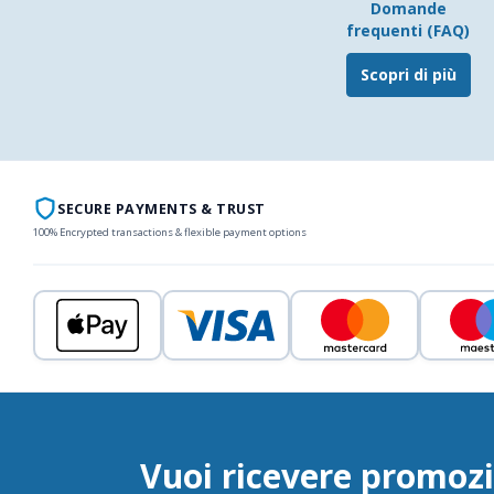
Domande
frequenti (FAQ)
Scopri di più
SECURE PAYMENTS & TRUST
100% Encrypted transactions & flexible payment options
Vuoi ricevere promozi