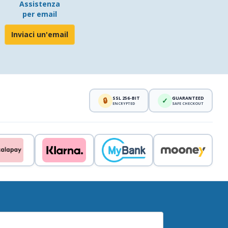
Assistenza
per email
Inviaci un'email
SSL 256-BIT
GUARANTEED
🔒
✓
ENCRYPTED
SAFE CHECKOUT