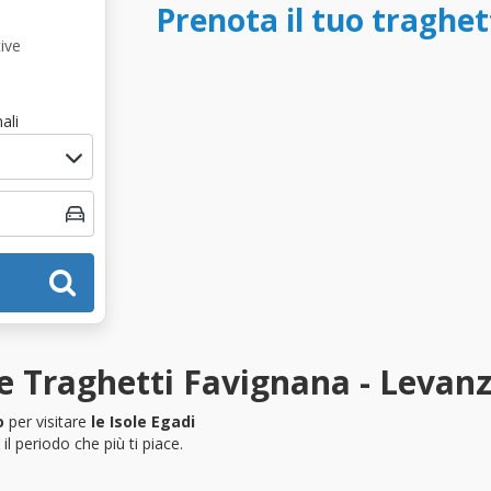
Prenota il tuo traghe
ive
ali
e Traghetti Favignana - Levan
o
per visitare
le Isole Egadi
l periodo che più ti piace.