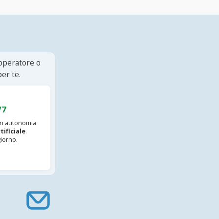
 operatore o
er te.
/7
 in autonomia
tificiale
.
iorno.