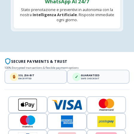
WhatsApp AI 24/7
Stato prenotazione e preventivi in autonomia con la
nostra
Intelligenza Artificiale
. Risposte immediate
ogni giorno.
SECURE PAYMENTS & TRUST
100% Encrypted transactions & flexible payment options
SSL 256-BIT
GUARANTEED
🔒
✓
ENCRYPTED
SAFE CHECKOUT