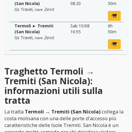
(San Nicola)
08:20
50m
Gs Travel
,
Zenit
nave
Termoli ► Tremiti
Sab 15/08
0h
(San Nicola)
10:55
50m
Gs Travel
,
Zenit
nave
Traghetto Termoli →
Tremiti (San Nicola):
informazioni utili sulla
tratta
La tratta
Termoli → Tremiti (San Nicola)
collega la
costa molisana con una delle porte d’accesso più
caratteristiche delle Isole Tremiti. San Nicola è un
approdo molto comodo per chi desidera visitare