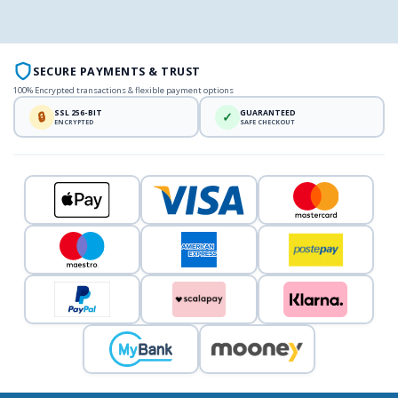
SECURE PAYMENTS & TRUST
100% Encrypted transactions & flexible payment options
SSL 256-BIT
GUARANTEED
🔒
✓
ENCRYPTED
SAFE CHECKOUT