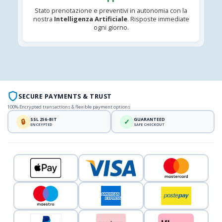
Stato prenotazione e preventivi in autonomia con la
nostra
Intelligenza Artificiale
. Risposte immediate
ogni giorno.
SECURE PAYMENTS & TRUST
100% Encrypted transactions & flexible payment options
SSL 256-BIT
GUARANTEED
🔒
✓
ENCRYPTED
SAFE CHECKOUT