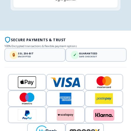
SECURE PAYMENTS & TRUST
100% Encrypted transactions & flexible payment options
SSL 256-BIT
GUARANTEED
🔒
✓
ENCRYPTED
SAFE CHECKOUT