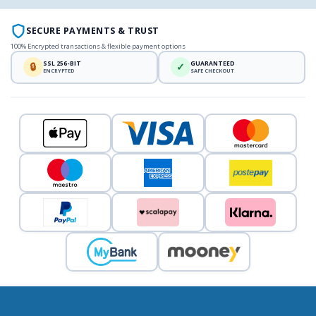
SECURE PAYMENTS & TRUST
100% Encrypted transactions & flexible payment options
SSL 256-BIT
GUARANTEED
🔒
✓
ENCRYPTED
SAFE CHECKOUT