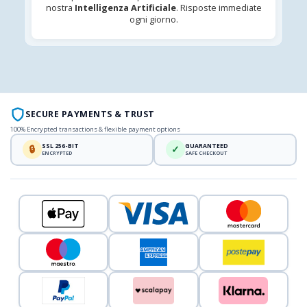
nostra
Intelligenza Artificiale
. Risposte immediate
ogni giorno.
SECURE PAYMENTS & TRUST
100% Encrypted transactions & flexible payment options
SSL 256-BIT
GUARANTEED
🔒
✓
ENCRYPTED
SAFE CHECKOUT