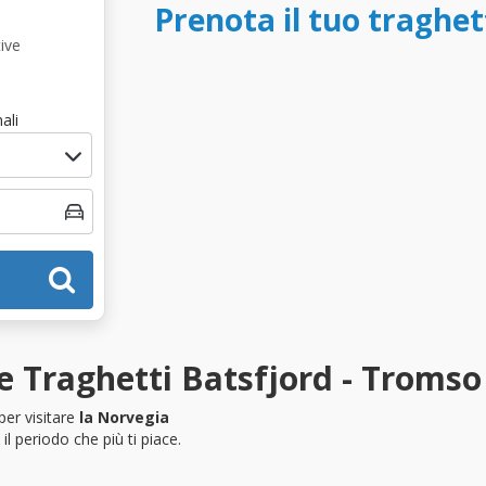
Prenota il tuo traghe
ive
ali
e Traghetti Batsfjord - Tromso
per visitare
la Norvegia
l periodo che più ti piace.