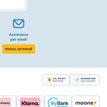
Assistenza
per email
Inviaci un'email
SSL 256-BIT
GUARANTEED
🔒
✓
ENCRYPTED
SAFE CHECKOUT