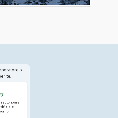
 operatore o
er te.
/7
 in autonomia
tificiale
.
iorno.