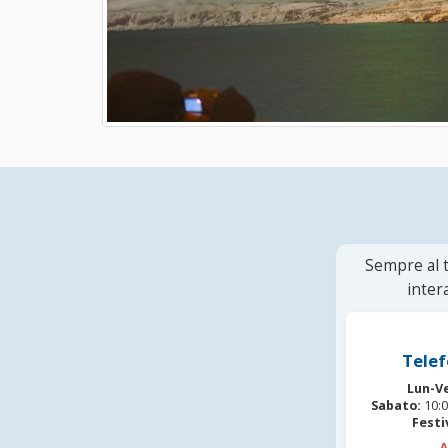
Sempre al t
inter
Telef
Lun-V
Sabato:
10:0
Festi
A