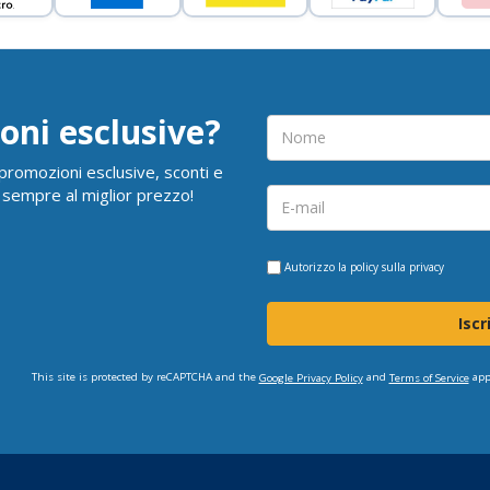
oni esclusive?
i promozioni esclusive, sconti e
 sempre al miglior prezzo!
Autorizzo la
policy sulla privacy
Iscr
This site is protected by reCAPTCHA and the
and
app
Google Privacy Policy
Terms of Service