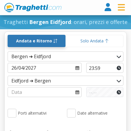
Tragh
Traghetti
Bergen Eidfjord
: orari, prezzi e offerte
Andata e Ritorno
Solo Andata
Porti alternativi
Date alternative