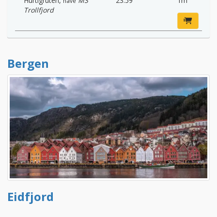
Hurtigruten
,
MS
23:59
1m
nave
Trollfjord
Bergen
Eidfjord