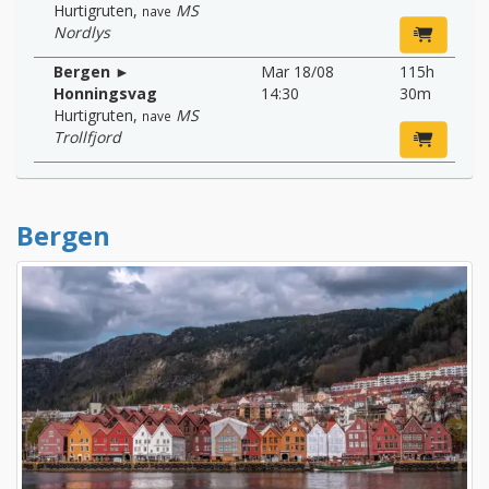
Hurtigruten
,
MS
nave
Nordlys
Bergen ►
Mar 18/08
115h
Honningsvag
14:30
30m
Hurtigruten
,
MS
nave
Trollfjord
Bergen