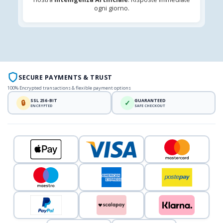
ogni giorno.
SECURE PAYMENTS & TRUST
100% Encrypted transactions & flexible payment options
SSL 256-BIT
GUARANTEED
🔒
✓
ENCRYPTED
SAFE CHECKOUT