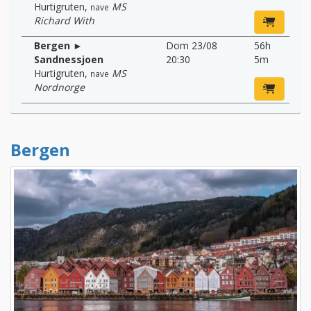
Hurtigruten
,
MS
nave
Richard With
Bergen ►
Dom 23/08
56h
Sandnessjoen
20:30
5m
Hurtigruten
,
MS
nave
Nordnorge
Bergen