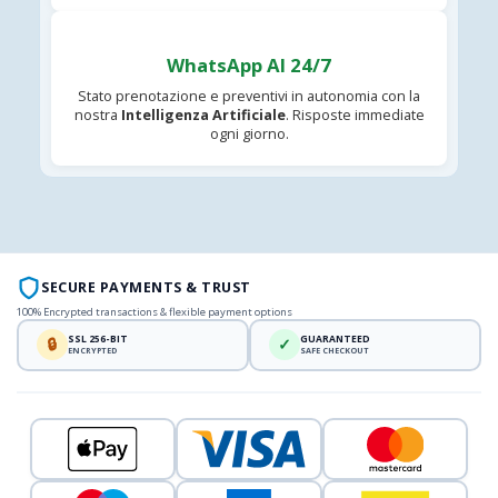
WhatsApp AI 24/7
Stato prenotazione e preventivi in autonomia con la
nostra
Intelligenza Artificiale
. Risposte immediate
ogni giorno.
SECURE PAYMENTS & TRUST
100% Encrypted transactions & flexible payment options
SSL 256-BIT
GUARANTEED
🔒
✓
ENCRYPTED
SAFE CHECKOUT