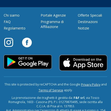
Chi siamo
Portale Agenzie
Offerte Speciali
FAQ
Programma di
Destinazioni
Affiliazione
Regolamento
Notizie
This site is protected by reCAPTCHA and the Google
and
Privacy Policy
apply.
Terms of Service
La prenotazione dei traghetti è gestita da:
F&F srl
, via Tosco
Romagnola, 1603 - Cascina (PI). P.I. 01279870495, sede iscritta alla
C.C.I.A. di Pisa al n. 137953.
Aut. Amministrativa per l'esercizio di attività di viaggi e turismo n. 154