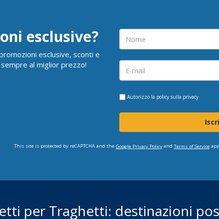
oni esclusive?
i promozioni esclusive, sconti e
 sempre al miglior prezzo!
Autorizzo la
policy sulla privacy
Iscr
This site is protected by reCAPTCHA and the
and
app
Google Privacy Policy
Terms of Service
ietti per Traghetti: destinazioni poss