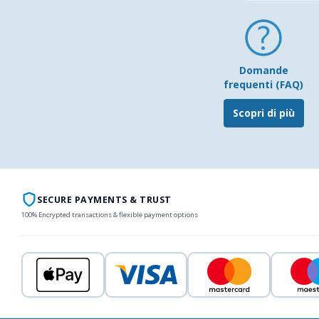
Domande
frequenti (FAQ)
Scopri di più
SECURE PAYMENTS & TRUST
100% Encrypted transactions & flexible payment options