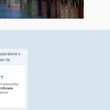
 operatore o
er te.
/7
 in autonomia
tificiale
.
iorno.