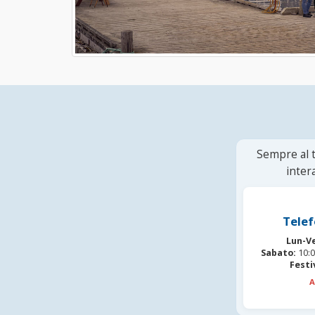
Sempre al t
inter
Telef
Lun-V
Sabato:
10:0
Festi
A