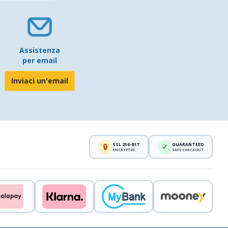
Assistenza
per email
Inviaci un'email
SSL 256-BIT
GUARANTEED
🔒
✓
ENCRYPTED
SAFE CHECKOUT