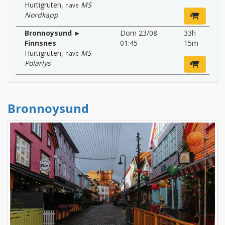
Hurtigruten
,
MS
nave
Nordkapp
Bronnoysund ►
Dom 23/08
33h
Finnsnes
01:45
15m
Hurtigruten
,
MS
nave
Polarlys
Bronnoysund