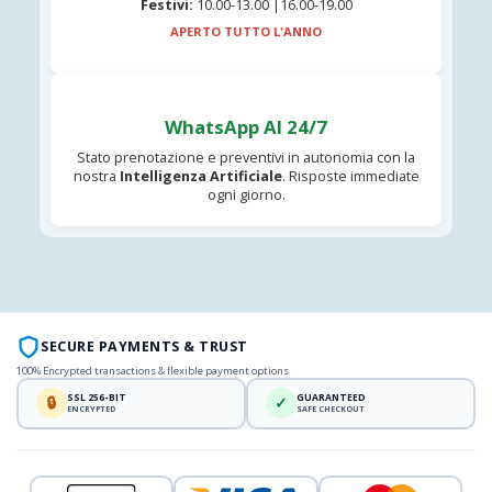
Festivi:
10.00-13.00 |16.00-19.00
APERTO TUTTO L'ANNO
WhatsApp AI 24/7
Stato prenotazione e preventivi in autonomia con la
nostra
Intelligenza Artificiale
. Risposte immediate
ogni giorno.
SECURE PAYMENTS & TRUST
100% Encrypted transactions & flexible payment options
SSL 256-BIT
GUARANTEED
🔒
✓
ENCRYPTED
SAFE CHECKOUT