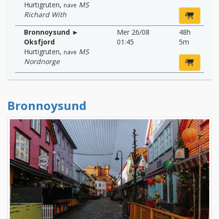
Hurtigruten
,
MS
nave
Richard With
Bronnoysund ►
Mer 26/08
48h
Oksfjord
01:45
5m
Hurtigruten
,
MS
nave
Nordnorge
Bronnoysund