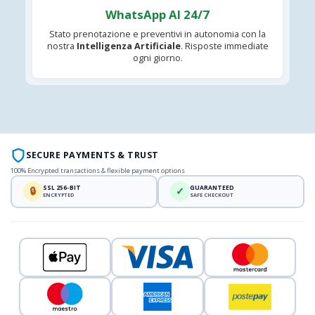
WhatsApp AI 24/7
Stato prenotazione e preventivi in autonomia con la
nostra
Intelligenza Artificiale
. Risposte immediate
ogni giorno.
SECURE PAYMENTS & TRUST
100% Encrypted transactions & flexible payment options
SSL 256-BIT
GUARANTEED
🔒
✓
ENCRYPTED
SAFE CHECKOUT