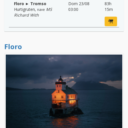
Floro ► Tromso
Dom 23/08
83h
Hurtigruten
,
MS
03:00
15m
nave
Richard With
Floro