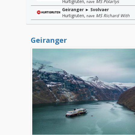
Hurtigruten
,
MS Polarlys
nave
Geiranger ► Svolvaer
Hurtigruten
,
MS Richard With
nave
Geiranger