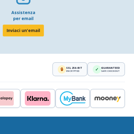
Assistenza
per email
Inviaci un'email
SSL 256-BIT
GUARANTEED
🔒
✓
ENCRYPTED
SAFE CHECKOUT