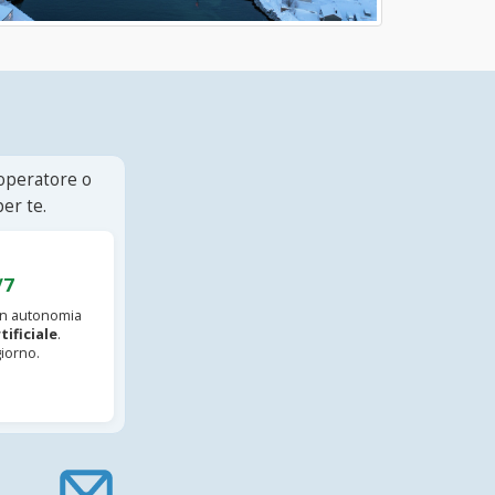
 operatore o
er te.
/7
 in autonomia
tificiale
.
iorno.