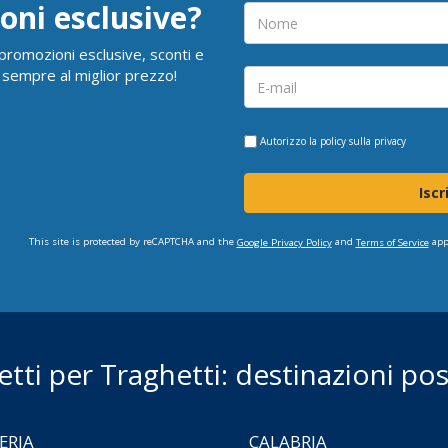
oni esclusive?
i promozioni esclusive, sconti e
 sempre al miglior prezzo!
Autorizzo la
policy sulla privacy
Iscr
This site is protected by reCAPTCHA and the
and
app
Google Privacy Policy
Terms of Service
ietti per Traghetti: destinazioni poss
ERIA
CALABRIA