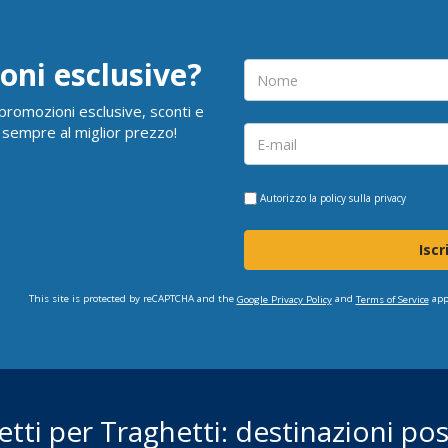
oni esclusive?
i promozioni esclusive, sconti e
 sempre al miglior prezzo!
Autorizzo la
policy sulla privacy
Iscr
This site is protected by reCAPTCHA and the
and
app
Google Privacy Policy
Terms of Service
ietti per Traghetti: destinazioni poss