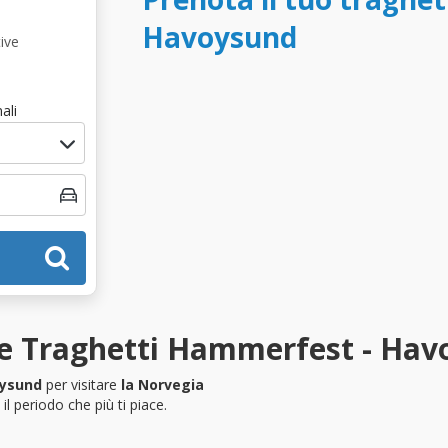
Havoysund
ive
ali
ze Traghetti Hammerfest - Ha
ysund
per visitare
la Norvegia
l periodo che più ti piace.