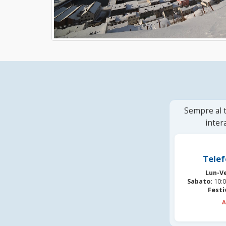
Sempre al t
inter
Telef
Lun-V
Sabato:
10:0
Festi
A