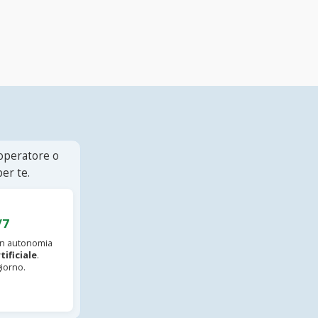
 operatore o
er te.
/7
 in autonomia
tificiale
.
iorno.