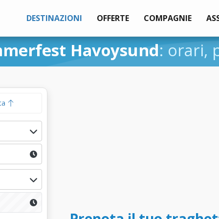
DESTINAZIONI
OFFERTE
COMPAGNIE
AS
merfest Havoysund
: orari,
ta
Prenota il tuo traghe