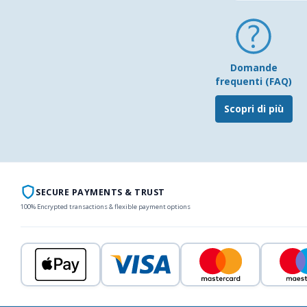
Domande
frequenti (FAQ)
Scopri di più
SECURE PAYMENTS & TRUST
100% Encrypted transactions & flexible payment options