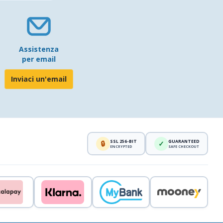
Assistenza
per email
Inviaci un'email
SSL 256-BIT
GUARANTEED
🔒
✓
ENCRYPTED
SAFE CHECKOUT