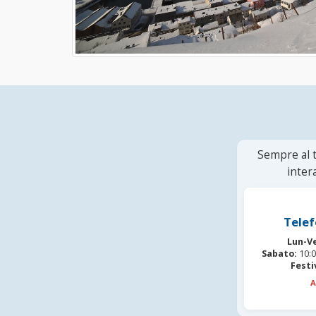
Sempre al t
inter
Telef
Lun-V
Sabato:
10:0
Festi
A