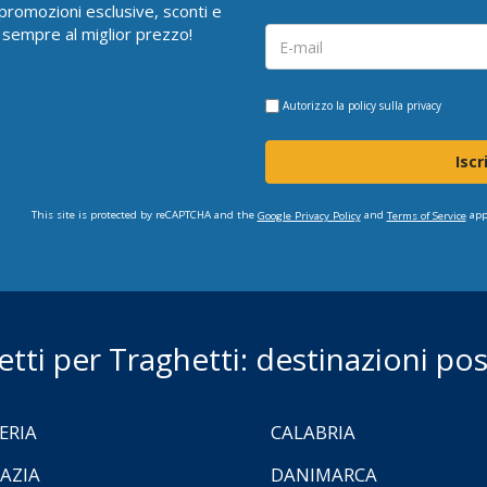
i promozioni esclusive, sconti e
 sempre al miglior prezzo!
Autorizzo la
policy sulla privacy
Iscr
This site is protected by reCAPTCHA and the
and
app
Google Privacy Policy
Terms of Service
ietti per Traghetti: destinazioni poss
ERIA
CALABRIA
AZIA
DANIMARCA