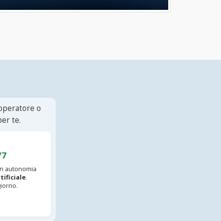
 operatore o
er te.
/7
 in autonomia
tificiale
.
iorno.