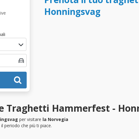
Honningsvag
ive
ali
ze Traghetti Hammerfest - Hon
ingsvag
per visitare
la Norvegia
l periodo che più ti piace.