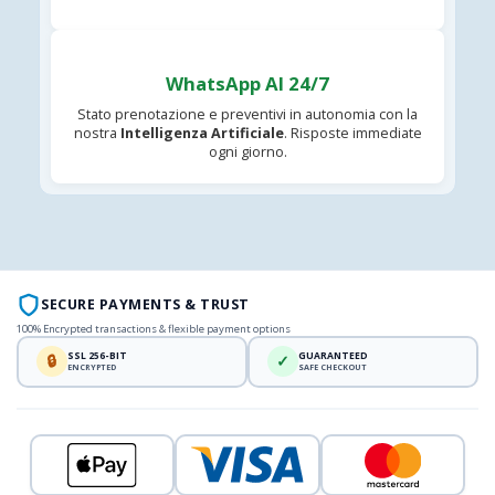
WhatsApp AI 24/7
Stato prenotazione e preventivi in autonomia con la
nostra
Intelligenza Artificiale
. Risposte immediate
ogni giorno.
SECURE PAYMENTS & TRUST
100% Encrypted transactions & flexible payment options
SSL 256-BIT
GUARANTEED
🔒
✓
ENCRYPTED
SAFE CHECKOUT