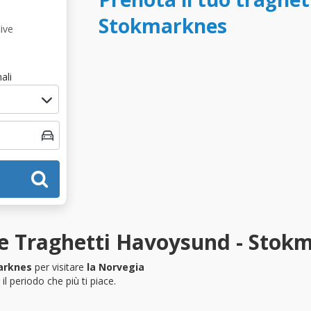
Stokmarknes
ive
ali
ze Traghetti Havoysund - Stok
arknes
per visitare
la Norvegia
l periodo che più ti piace.