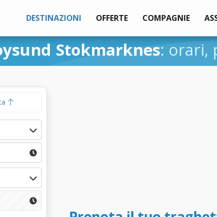
DESTINAZIONI
OFFERTE
COMPAGNIE
AS
oysund Stokmarknes
: orari,
ta
Prenota il tuo traghe