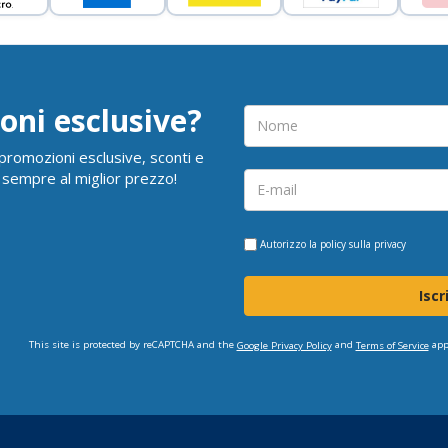
oni esclusive?
i promozioni esclusive, sconti e
 sempre al miglior prezzo!
Autorizzo la
policy sulla privacy
Iscr
This site is protected by reCAPTCHA and the
and
app
Google Privacy Policy
Terms of Service