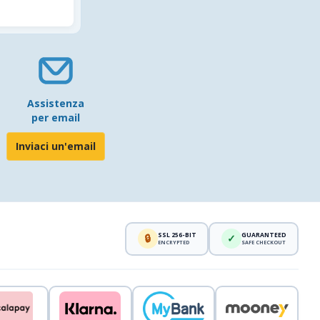
Assistenza
per email
Inviaci un'email
SSL 256-BIT
GUARANTEED
🔒
✓
ENCRYPTED
SAFE CHECKOUT