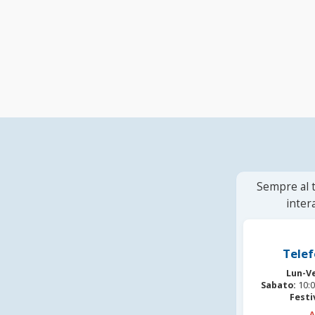
Sempre al t
inter
Telef
Lun-V
Sabato:
10:0
Festi
A