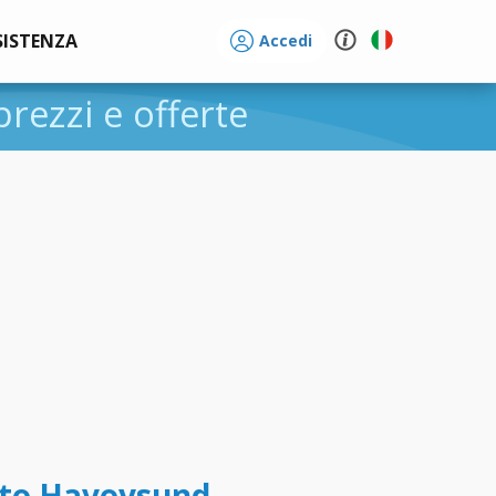
SISTENZA
Accedi
 prezzi e offerte
tto Havoysund -