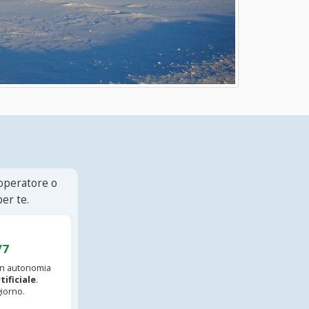
 operatore o
er te.
/7
 in autonomia
tificiale
.
iorno.