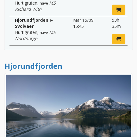
Hurtigruten
,
MS
nave
Richard With
Hjorundfjorden ►
Mar 15/09
53h
Svolvaer
15:45
35m
Hurtigruten
,
MS
nave
Nordnorge
Hjorundfjorden