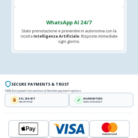
WhatsApp AI 24/7
Stato prenotazione e preventivi in autonomia con la
nostra
Intelligenza Artificiale
. Risposte immediate
ogni giorno.
SECURE PAYMENTS & TRUST
100% Encrypted transactions & flexible payment options
SSL 256-BIT
GUARANTEED
🔒
✓
ENCRYPTED
SAFE CHECKOUT