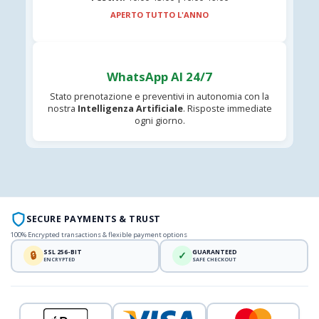
APERTO TUTTO L'ANNO
WhatsApp AI 24/7
Stato prenotazione e preventivi in autonomia con la
nostra
Intelligenza Artificiale
. Risposte immediate
ogni giorno.
SECURE PAYMENTS & TRUST
100% Encrypted transactions & flexible payment options
SSL 256-BIT
GUARANTEED
🔒
✓
ENCRYPTED
SAFE CHECKOUT