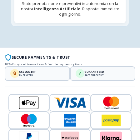
Stato prenotazione e preventivi in autonomia con la
nostra
Intelligenza Artificiale
. Risposte immediate
ogni giorno.
SECURE PAYMENTS & TRUST
100% Encrypted transactions & flexible payment options
SSL 256-BIT
GUARANTEED
🔒
✓
ENCRYPTED
SAFE CHECKOUT