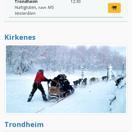
Trondheim
12:30
Hurtigruten
,
MS
nave
Vesterålen
Kirkenes
Trondheim