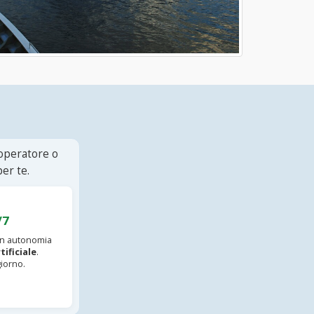
 operatore o
er te.
/7
 in autonomia
tificiale
.
iorno.