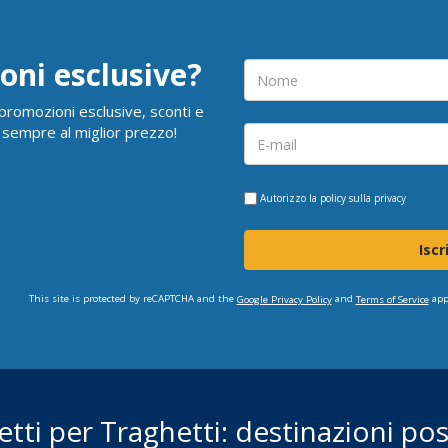
oni esclusive?
i promozioni esclusive, sconti e
 sempre al miglior prezzo!
Autorizzo la
policy sulla privacy
Iscr
This site is protected by reCAPTCHA and the
and
app
Google Privacy Policy
Terms of Service
ietti per Traghetti: destinazioni poss