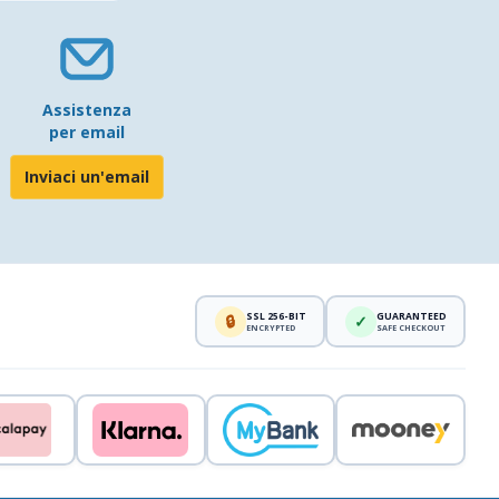
Assistenza
per email
Inviaci un'email
SSL 256-BIT
GUARANTEED
🔒
✓
ENCRYPTED
SAFE CHECKOUT