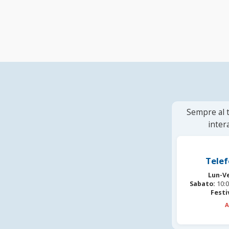
Sempre al t
inter
Telef
Lun-V
Sabato:
10:0
Festi
A