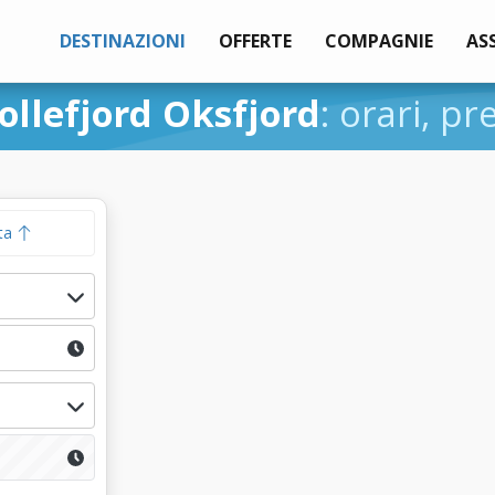
DESTINAZIONI
OFFERTE
COMPAGNIE
AS
ollefjord Oksfjord
: orari, pr
ta