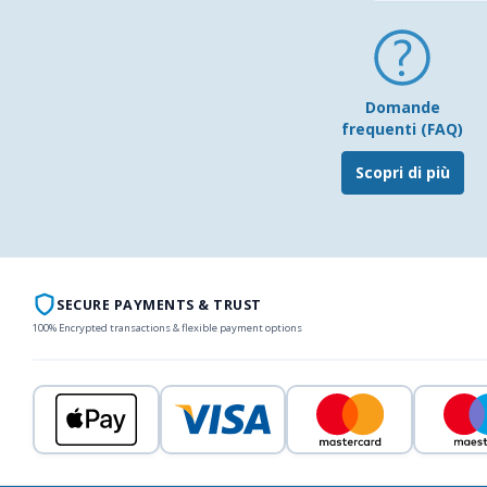
Domande
frequenti (FAQ)
Scopri di più
SECURE PAYMENTS & TRUST
100% Encrypted transactions & flexible payment options