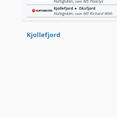
Hurtigruten
,
MS Polarlys
nave
Kjollefjord ► Oksfjord
Hurtigruten
,
MS Richard With
nave
Kjollefjord