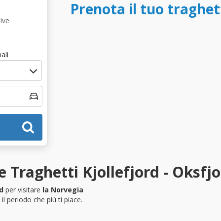
Prenota il tuo traghet
ive
ali
 Traghetti Kjollefjord - Oksfj
d
per visitare
la Norvegia
l periodo che più ti piace.