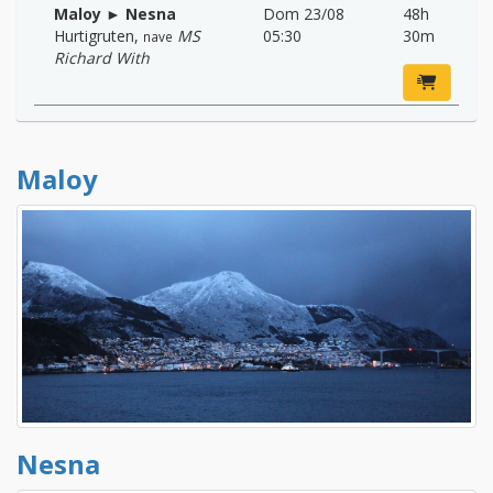
Maloy ► Nesna
Dom 23/08
48h
Hurtigruten
,
MS
05:30
30m
nave
Richard With
Maloy
Nesna