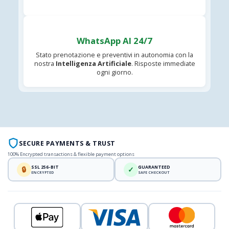
WhatsApp AI 24/7
Stato prenotazione e preventivi in autonomia con la
nostra
Intelligenza Artificiale
. Risposte immediate
ogni giorno.
SECURE PAYMENTS & TRUST
100% Encrypted transactions & flexible payment options
SSL 256-BIT
GUARANTEED
🔒
✓
ENCRYPTED
SAFE CHECKOUT