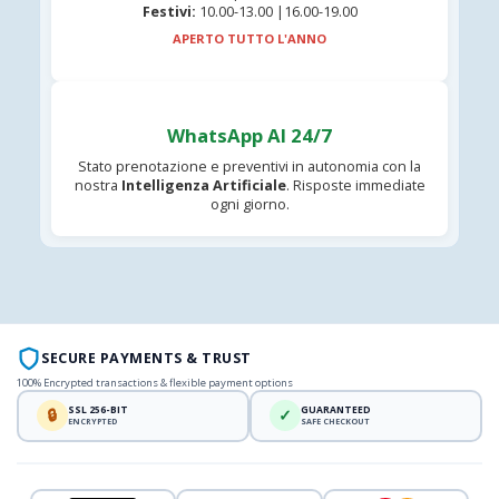
Festivi:
10.00-13.00 |16.00-19.00
APERTO TUTTO L'ANNO
WhatsApp AI 24/7
Stato prenotazione e preventivi in autonomia con la
nostra
Intelligenza Artificiale
. Risposte immediate
ogni giorno.
SECURE PAYMENTS & TRUST
100% Encrypted transactions & flexible payment options
SSL 256-BIT
GUARANTEED
🔒
✓
ENCRYPTED
SAFE CHECKOUT