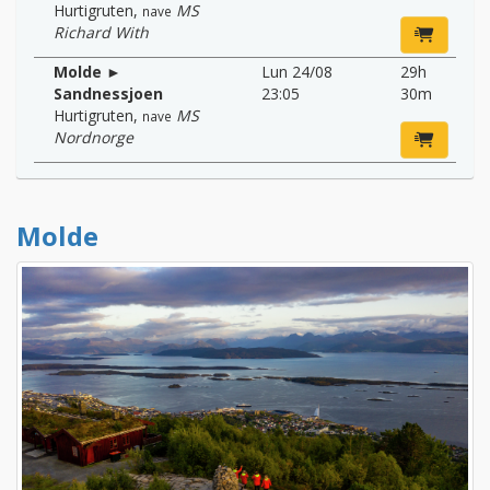
Hurtigruten
,
MS
nave
Richard With
Molde ►
Lun 24/08
29h
Sandnessjoen
23:05
30m
Hurtigruten
,
MS
nave
Nordnorge
Molde