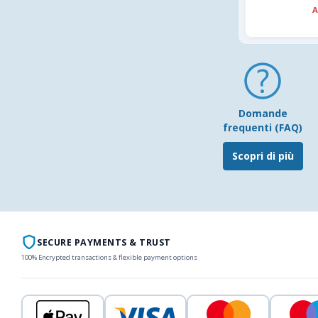
A
Domande
frequenti (FAQ)
Scopri di più
SECURE PAYMENTS & TRUST
100% Encrypted transactions & flexible payment options