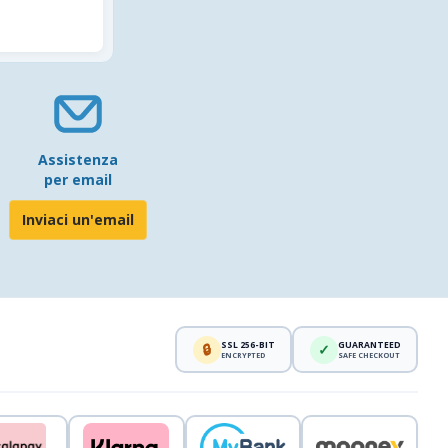
Assistenza
per email
Inviaci un'email
SSL 256-BIT
GUARANTEED
🔒
✓
ENCRYPTED
SAFE CHECKOUT