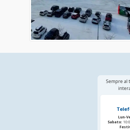
Sempre al t
inter
Telef
Lun-V
Sabato:
10:0
Festi