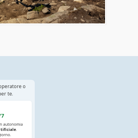
 operatore o
er te.
/7
 in autonomia
tificiale
.
iorno.