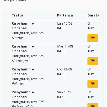
Tratta
Partenza
Durata
Risoyhamn ►
Lun 10/08
6h
Finnsnes
04:50
10m
Hurtigruten
,
MS
nave
Nordlys
Risoyhamn ►
Mar 11/08
6h
Finnsnes
04:50
10m
Hurtigruten
,
MS
nave
Nordkapp
Risoyhamn ►
Gio 13/08
6h
Finnsnes
04:50
10m
Hurtigruten
,
MS
nave
Polarlys
Risoyhamn ►
Sab 15/08
6h
Finnsnes
04:50
10m
Hurtigruten
,
MS
nave
Richard With