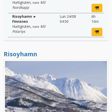
Hurtigruten
,
MS
nave
Nordkapp
Risoyhamn ►
Lun 24/08
6h
Finnsnes
04:50
10m
Hurtigruten
,
MS
nave
Polarlys
Risoyhamn