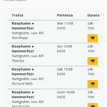
Tratta
Partenza
Durata
Risoyhamn ►
Mar 11/08
24h
Hammerfest
04:50
15m
Hurtigruten
,
MS
nave
Nordkapp
Risoyhamn ►
Gio 13/08
24h
Hammerfest
04:50
15m
Hurtigruten
,
MS
nave
Polarlys
Risoyhamn ►
Sab 15/08
24h
Hammerfest
04:50
15m
Hurtigruten
,
MS
nave
Richard With
Risoyhamn ►
Dom 16/08
24h
Hammerfest
04:50
15m
Hurtigruten
,
MS
nave
Nordnorge