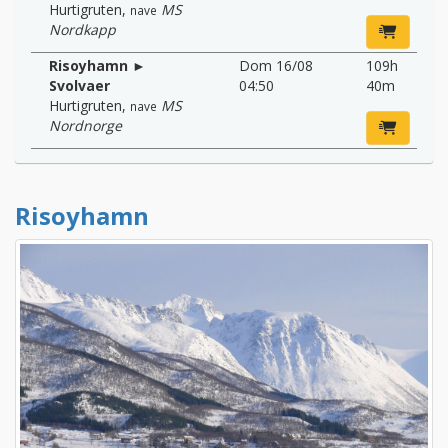
Hurtigruten
,
MS
nave
Nordkapp
Risoyhamn ►
Dom 16/08
109h
Svolvaer
04:50
40m
Hurtigruten
,
MS
nave
Nordnorge
Risoyhamn