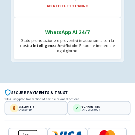
APERTO TUTTO L'ANNO
WhatsApp AI 24/7
Stato prenotazione e preventivi in autonomia con la
nostra
Intelligenza Artificiale
. Risposte immediate
ogni giorno.
SECURE PAYMENTS & TRUST
100% Encrypted transactions & flexible payment options
SSL 256-BIT
GUARANTEED
🔒
✓
ENCRYPTED
SAFE CHECKOUT