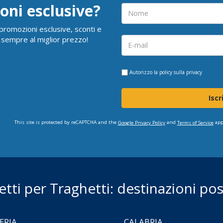
oni esclusive?
i promozioni esclusive, sconti e
 sempre al miglior prezzo!
Autorizzo la
policy sulla privacy
Iscr
This site is protected by reCAPTCHA and the
and
app
Google Privacy Policy
Terms of Service
ietti per Traghetti: destinazioni poss
ERIA
CALABRIA