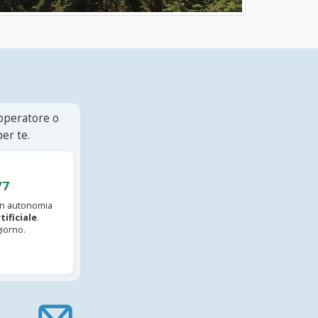
 operatore o
er te.
/7
 in autonomia
tificiale
.
iorno.