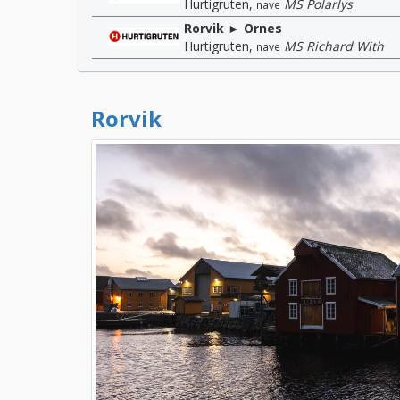
Hurtigruten
,
MS Polarlys
nave
Rorvik ► Ornes
Hurtigruten
,
MS Richard With
nave
Rorvik