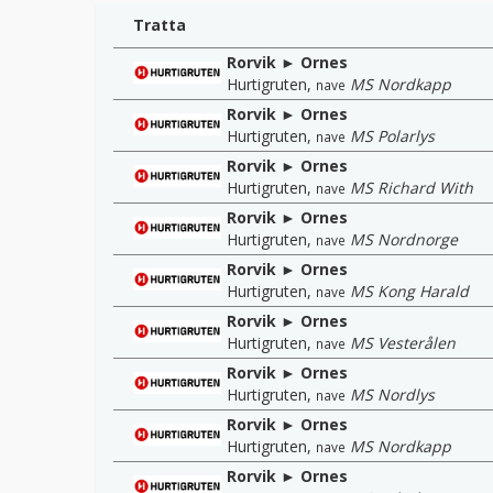
Tratta
Rorvik ► Ornes
Hurtigruten
,
MS Nordkapp
nave
Rorvik ► Ornes
Hurtigruten
,
MS Polarlys
nave
Rorvik ► Ornes
Hurtigruten
,
MS Richard With
nave
Rorvik ► Ornes
Hurtigruten
,
MS Nordnorge
nave
Rorvik ► Ornes
Hurtigruten
,
MS Kong Harald
nave
Rorvik ► Ornes
Hurtigruten
,
MS Vesterålen
nave
Rorvik ► Ornes
Hurtigruten
,
MS Nordlys
nave
Rorvik ► Ornes
Hurtigruten
,
MS Nordkapp
nave
Rorvik ► Ornes