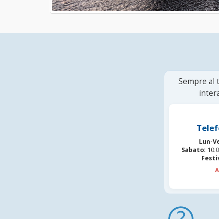
Sempre al t
inter
Telef
Lun-V
Sabato:
10:0
Festi
A