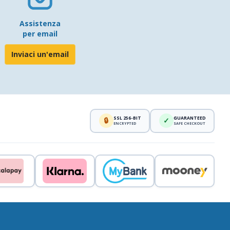
Assistenza
per email
Inviaci un'email
SSL 256-BIT
GUARANTEED
🔒
✓
ENCRYPTED
SAFE CHECKOUT