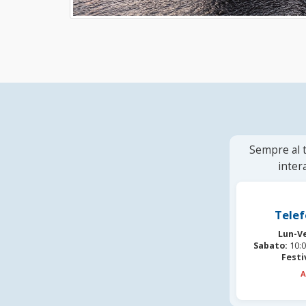
Sempre al t
inter
Telef
Lun-V
Sabato:
10:0
Festi
A