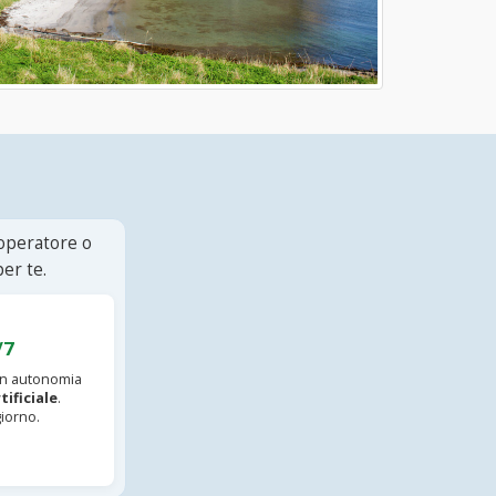
 operatore o
er te.
/7
 in autonomia
tificiale
.
iorno.