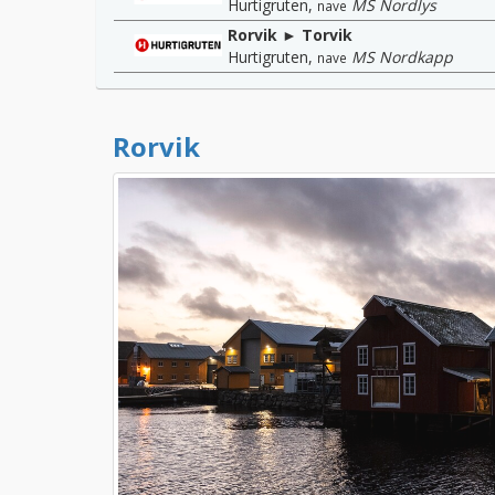
Hurtigruten
,
MS Nordlys
nave
Rorvik ► Torvik
Hurtigruten
,
MS Nordkapp
nave
Rorvik