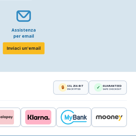
Assistenza
per email
Inviaci un'email
SSL 256-BIT
GUARANTEED
🔒
✓
ENCRYPTED
SAFE CHECKOUT