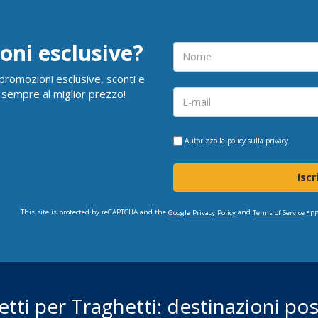
oni esclusive?
i promozioni esclusive, sconti e
 sempre al miglior prezzo!
Autorizzo la
policy sulla privacy
Iscr
This site is protected by reCAPTCHA and the
and
app
Google Privacy Policy
Terms of Service
ietti per Traghetti: destinazioni poss