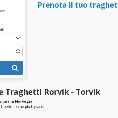
Prenota il tuo traghet
ive
ali
 Traghetti Rorvik - Torvik
isitare
la Norvegia
l periodo che più ti piace.