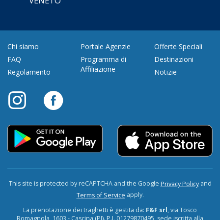
VENETO
Chi siamo
Portale Agenzie
Offerte Speciali
FAQ
Programma di
Destinazioni
Affiliazione
Regolamento
Notizie
This site is protected by reCAPTCHA and the Google
and
Privacy Policy
apply.
Terms of Service
La prenotazione dei traghetti è gestita da:
F&F srl
, via Tosco
Romagnola, 1603 - Cascina (PI). P.I. 01279870495, sede iscritta alla