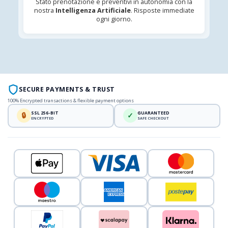
Stato prenotazione e preventivi in autonomia con la
nostra
Intelligenza Artificiale
. Risposte immediate
ogni giorno.
SECURE PAYMENTS & TRUST
100% Encrypted transactions & flexible payment options
SSL 256-BIT
GUARANTEED
🔒
✓
ENCRYPTED
SAFE CHECKOUT