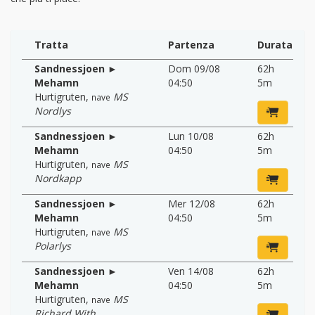
Tratta
Partenza
Durata
Sandnessjoen ►
Dom 09/08
62h
Mehamn
04:50
5m
Hurtigruten
,
MS
nave
Nordlys
Sandnessjoen ►
Lun 10/08
62h
Mehamn
04:50
5m
Hurtigruten
,
MS
nave
Nordkapp
Sandnessjoen ►
Mer 12/08
62h
Mehamn
04:50
5m
Hurtigruten
,
MS
nave
Polarlys
Sandnessjoen ►
Ven 14/08
62h
Mehamn
04:50
5m
Hurtigruten
,
MS
nave
Richard With