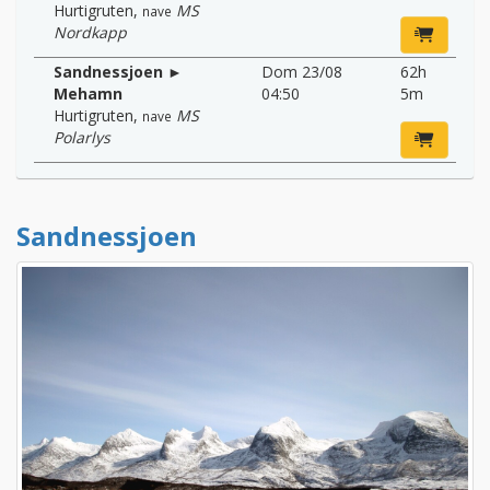
Hurtigruten
,
MS
nave
Nordkapp
Sandnessjoen ►
Dom 23/08
62h
Mehamn
04:50
5m
Hurtigruten
,
MS
nave
Polarlys
Sandnessjoen