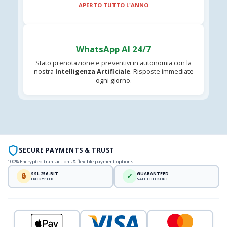
APERTO TUTTO L'ANNO
WhatsApp AI 24/7
Stato prenotazione e preventivi in autonomia con la
nostra
Intelligenza Artificiale
. Risposte immediate
ogni giorno.
SECURE PAYMENTS & TRUST
100% Encrypted transactions & flexible payment options
SSL 256-BIT
GUARANTEED
🔒
✓
ENCRYPTED
SAFE CHECKOUT