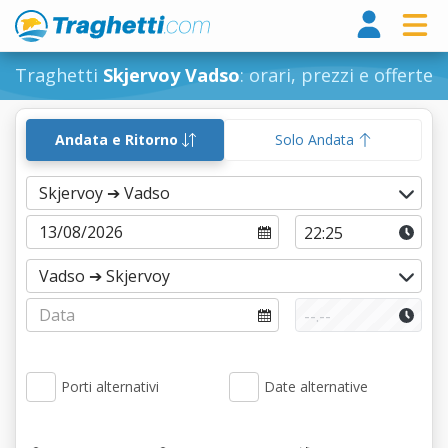
Tragh
Traghetti
Skjervoy Vadso
: orari, prezzi e offerte
Andata e Ritorno
Solo Andata
Porti alternativi
Date alternative