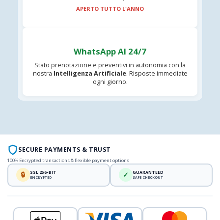
APERTO TUTTO L'ANNO
WhatsApp AI 24/7
Stato prenotazione e preventivi in autonomia con la
nostra
Intelligenza Artificiale
. Risposte immediate
ogni giorno.
SECURE PAYMENTS & TRUST
100% Encrypted transactions & flexible payment options
SSL 256-BIT
GUARANTEED
🔒
✓
ENCRYPTED
SAFE CHECKOUT