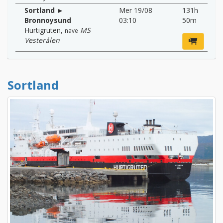
Sortland ►
Mer 19/08
131h
Bronnoysund
03:10
50m
Hurtigruten
,
MS
nave
Vesterålen
Sortland