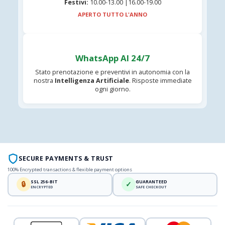
Festivi:
10.00-13.00 |16.00-19.00
APERTO TUTTO L'ANNO
WhatsApp AI 24/7
Stato prenotazione e preventivi in autonomia con la
nostra
Intelligenza Artificiale
. Risposte immediate
ogni giorno.
SECURE PAYMENTS & TRUST
100% Encrypted transactions & flexible payment options
SSL 256-BIT
GUARANTEED
🔒
✓
ENCRYPTED
SAFE CHECKOUT