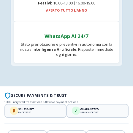
Festivi:
10.00-13.00 |16.00-19.00
APERTO TUTTO L'ANNO
WhatsApp AI 24/7
Stato prenotazione e preventivi in autonomia con la
nostra
Intelligenza Artificiale
. Risposte immediate
ogni giorno.
SECURE PAYMENTS & TRUST
100% Encrypted transactions & flexible payment options
SSL 256-BIT
GUARANTEED
🔒
✓
ENCRYPTED
SAFE CHECKOUT