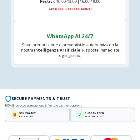
Festivi:
10.00-13.00 |16.00-19.00
APERTO TUTTO L'ANNO
WhatsApp AI 24/7
Stato prenotazione e preventivi in autonomia con la
nostra
Intelligenza Artificiale
. Risposte immediate
ogni giorno.
SECURE PAYMENTS & TRUST
100% Encrypted transactions & flexible payment options
SSL 256-BIT
GUARANTEED
🔒
✓
ENCRYPTED
SAFE CHECKOUT