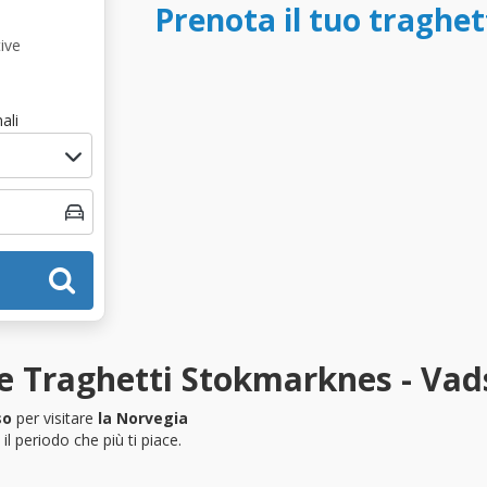
Prenota il tuo traghe
ive
ali
e Traghetti Stokmarknes - Vad
so
per visitare
la Norvegia
l periodo che più ti piace.