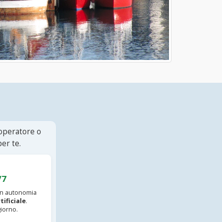
 operatore o
er te.
/7
 in autonomia
tificiale
.
iorno.