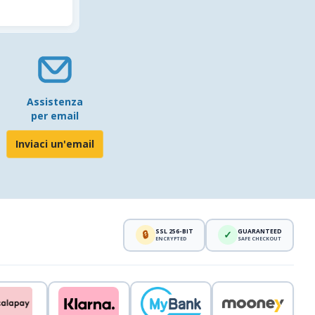
Assistenza
per email
Inviaci un'email
SSL 256-BIT
GUARANTEED
🔒
✓
ENCRYPTED
SAFE CHECKOUT