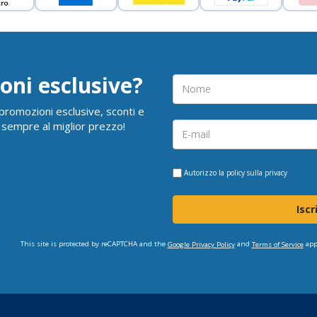
oni esclusive?
i promozioni esclusive, sconti e
 sempre al miglior prezzo!
Autorizzo la
policy sulla privacy
Iscr
This site is protected by reCAPTCHA and the
and
app
Google Privacy Policy
Terms of Service