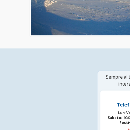
Sempre al t
inter
Telef
Lun-V
Sabato:
10:0
Festi
A