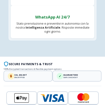
WhatsApp AI 24/7
Stato prenotazione e preventivi in autonomia con la
nostra
Intelligenza Artificiale
. Risposte immediate
ogni giorno.
SECURE PAYMENTS & TRUST
100% Encrypted transactions & flexible payment options
SSL 256-BIT
GUARANTEED
🔒
✓
ENCRYPTED
SAFE CHECKOUT