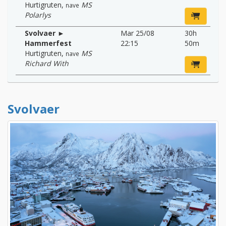
Hurtigruten
,
MS
nave
Polarlys
Svolvaer ►
Mar 25/08
30h
Hammerfest
22:15
50m
Hurtigruten
,
MS
nave
Richard With
Svolvaer