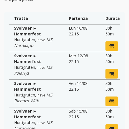
Tratta
Partenza
Durata
Svolvaer ►
Lun 10/08
30h
Hammerfest
22:15
50m
Hurtigruten
,
MS
nave
Nordkapp
Svolvaer ►
Mer 12/08
30h
Hammerfest
22:15
50m
Hurtigruten
,
MS
nave
Polarlys
Svolvaer ►
Ven 14/08
30h
Hammerfest
22:15
50m
Hurtigruten
,
MS
nave
Richard With
Svolvaer ►
Sab 15/08
30h
Hammerfest
22:15
50m
Hurtigruten
,
MS
nave
Nordnorge