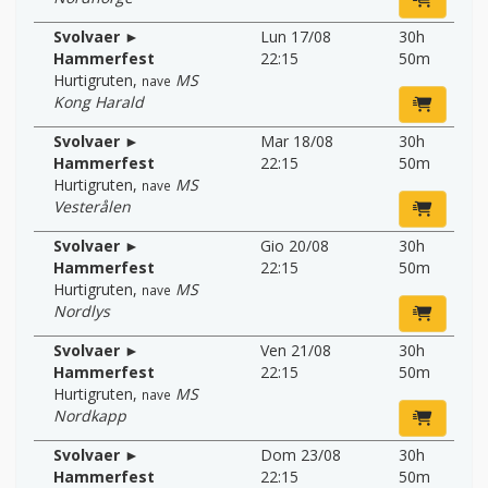
Svolvaer ►
Lun 17/08
30h
Hammerfest
22:15
50m
Hurtigruten
,
MS
nave
Kong Harald
Svolvaer ►
Mar 18/08
30h
Hammerfest
22:15
50m
Hurtigruten
,
MS
nave
Vesterålen
Svolvaer ►
Gio 20/08
30h
Hammerfest
22:15
50m
Hurtigruten
,
MS
nave
Nordlys
Svolvaer ►
Ven 21/08
30h
Hammerfest
22:15
50m
Hurtigruten
,
MS
nave
Nordkapp
Svolvaer ►
Dom 23/08
30h
Hammerfest
22:15
50m