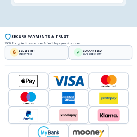
SECURE PAYMENTS & TRUST
100% Encrypted transactions & flexible payment options
SSL 256-BIT
GUARANTEED
🔒
✓
ENCRYPTED
SAFE CHECKOUT