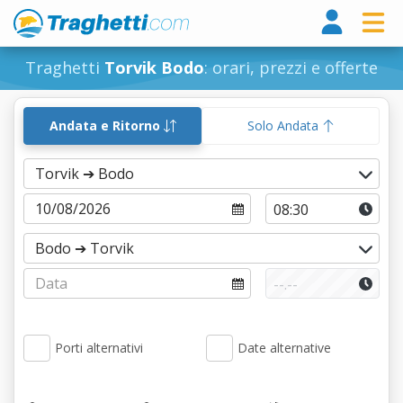
Tragh
Traghetti
Torvik Bodo
: orari, prezzi e offerte
Andata e Ritorno
Solo Andata
Porti alternativi
Date alternative