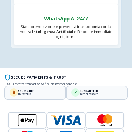
WhatsApp AI 24/7
Stato prenotazione e preventivi in autonomia con la
nostra
Intelligenza Artificiale
. Risposte immediate
ogni giorno.
SECURE PAYMENTS & TRUST
100% Encrypted transactions & flexible payment options
SSL 256-BIT
GUARANTEED
🔒
✓
ENCRYPTED
SAFE CHECKOUT