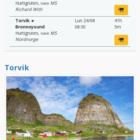
Hurtigruten
,
MS
nave
Richard With
Torvik ►
Lun 24/08
41h
Bronnoysund
08:30
5m
Hurtigruten
,
MS
nave
Nordnorge
Torvik