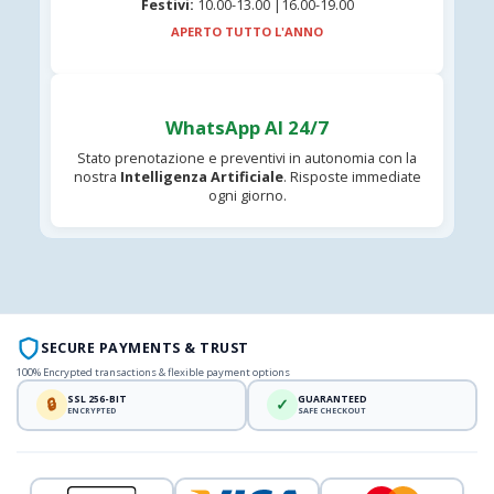
Festivi:
10.00-13.00 |16.00-19.00
APERTO TUTTO L'ANNO
WhatsApp AI 24/7
Stato prenotazione e preventivi in autonomia con la
nostra
Intelligenza Artificiale
. Risposte immediate
ogni giorno.
SECURE PAYMENTS & TRUST
100% Encrypted transactions & flexible payment options
SSL 256-BIT
GUARANTEED
🔒
✓
ENCRYPTED
SAFE CHECKOUT