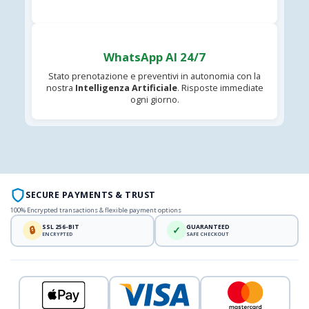
WhatsApp AI 24/7
Stato prenotazione e preventivi in autonomia con la
nostra
Intelligenza Artificiale
. Risposte immediate
ogni giorno.
SECURE PAYMENTS & TRUST
100% Encrypted transactions & flexible payment options
SSL 256-BIT
GUARANTEED
🔒
✓
ENCRYPTED
SAFE CHECKOUT