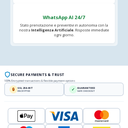
WhatsApp AI 24/7
Stato prenotazione e preventivi in autonomia con la
nostra
Intelligenza Artificiale
. Risposte immediate
ogni giorno.
SECURE PAYMENTS & TRUST
100% Encrypted transactions & flexible payment options
SSL 256-BIT
GUARANTEED
🔒
✓
ENCRYPTED
SAFE CHECKOUT